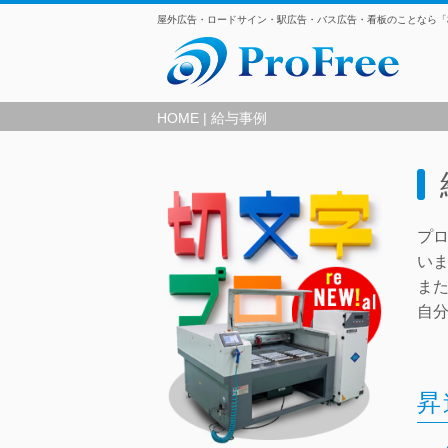
屋外広告・ロードサイン・駅広告・バス広告・看板のことなら「
HOME |
給与事例
プ
い
ま
自
昇